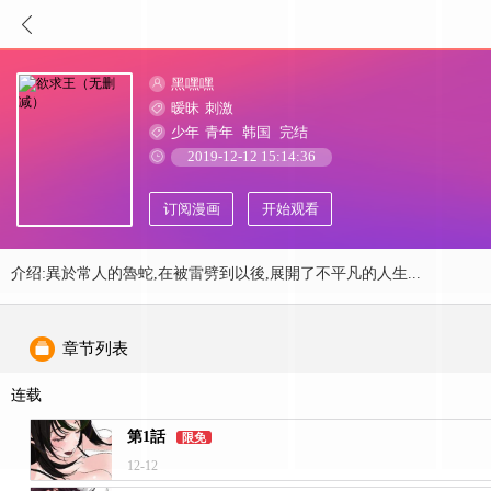
黑嘿嘿
暧昧
刺激
少年
青年
韩国
完结
2019-12-12 15:14:36
订阅漫画
开始观看
介绍:異於常人的魯蛇,在被雷劈到以後,展開了不平凡的人生...
章节列表
连载
第1話
限免
12-12