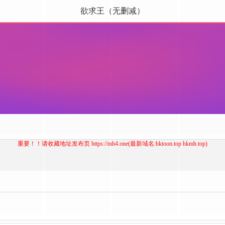
欲求王（无删减）
重要！！请收藏地址发布页 https://mh4.one(最新域名:hktoon.top hkmh.top)