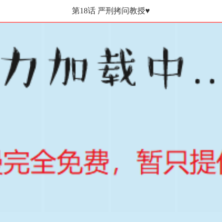
第18话 严刑拷问教授♥